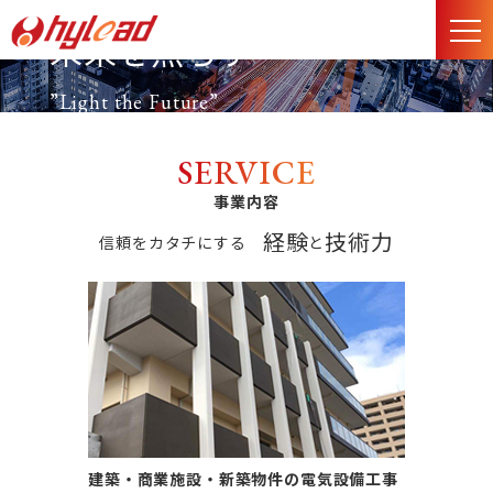
未来を照らす
”Light the Future”
SERVICE
事業内容
経験
技術力
信頼をカタチにする
と
建築・商業施設・新築物件の電気設備工事